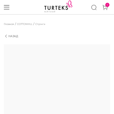
0
/
/
Главная
COTTONHILL
Стрінги
НАЗАД