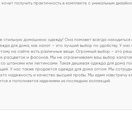
хочет получить практичность в комплекте с уникальным дизайно
те стильную домашнюю одежду! Она поможет всегда находиться 
жда для дома, как халат – это лучший выбор по удобству. У нас 
этому на сайте есть различные вещи. Огромный выбор – это реш
ных расцветок и фасонов. Мы не ограничиваем ваш выбор халата
 со штанами или леггинсами. Такая дешевая одежда для дома п
щей. У нас также продается одежда для дома оптом. Мы сотруд
 это надежность и качество высшей пробы. Мы идем навстречу 
тся и пополняется изделиями из последних коллекций.