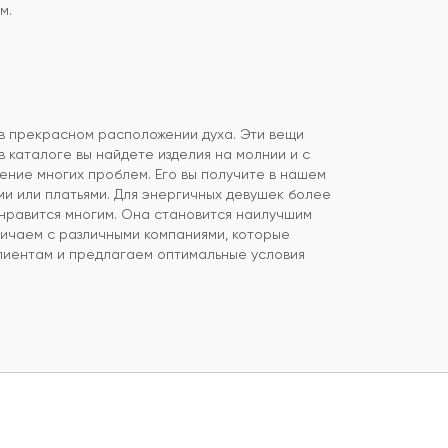
м.
в прекрасном расположении духа. Эти вещи
в каталоге вы найдете изделия на молнии и с
ение многих проблем. Его вы получите в нашем
ми или платьями. Для энергичных девушек более
онравится многим. Она становится наилучшим
ничаем с различными компаниями, которые
клиентам и предлагаем оптимальные условия