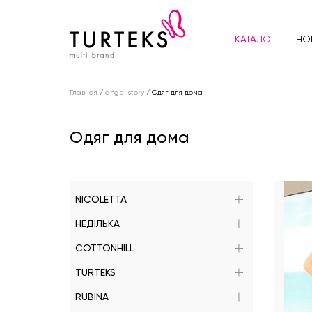
КАТАЛОГ
НО
Главная
/
angel story
/
Одяг для дома
Одяг для дома
NICOLETTA
НЕДІЛЬКА
COTTONHILL
TURTEKS
RUBINA