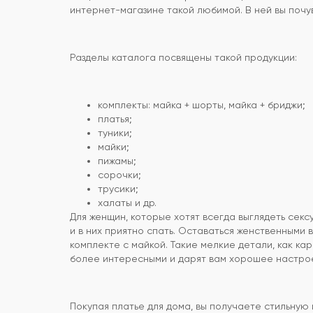
интернет-магазине такой любимой. В ней вы почув
Разделы каталога посвящены такой продукции:
комплекты: майка + шорты, майка + бриджи;
платья;
туники;
майки;
пижамы;
сорочки;
трусики;
халаты и др.
Для женщин, которые хотят всегда выглядеть секс
и в них приятно спать. Оставаться женственными 
комплекте с майкой. Такие мелкие детали, как к
более интересными и дарят вам хорошее настрое
Покупая платье для дома, вы получаете стильную 