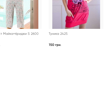
т Майка+бриджи S 2600
Туника 2425
.
150 грн.